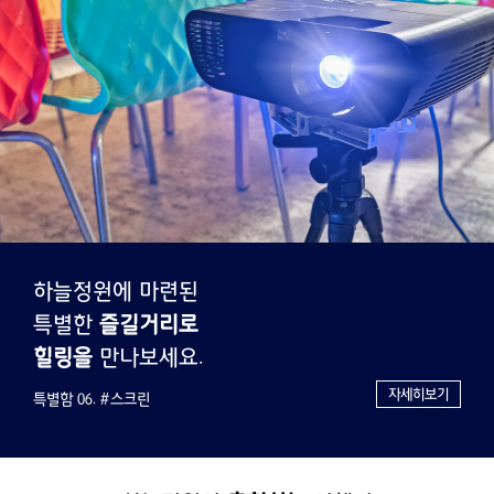
하늘정원에 마련된
특별한
즐길거리로
힐링을
만나보세요.
자세히보기
특별함 07. #개별바베큐