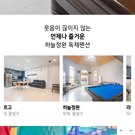
웃음이 끊이지 않는
언제나 즐거운
하늘정원 독채펜션
라비앙
라르고
독채, 풀빌라
독채, 풀빌라