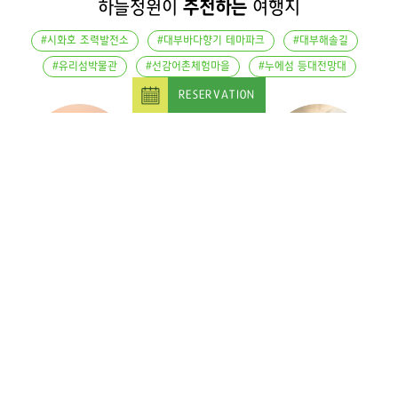
하늘정원이
추천하는
여행지
#시화호 조력발전소
#대부바다향기 테마파크
#대부해솔길
#유리섬박물관
#선감어촌체험마을
#누에섬 등대전망대
RESERVATION
여행지 자세히 보기