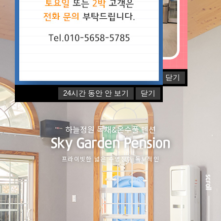
24시간 동안 안 보기
닫기
24시간 동안 안 보기
닫기
24시간 동안 안 보기
닫기
하늘정원 독채&온수풀 펜션
Sky Garden Pension
프라이빗한 넓은 수영장이 독보적인
scroll