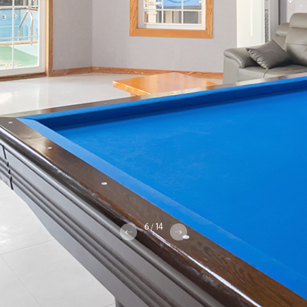
7
14
/